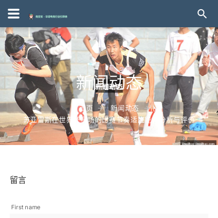
新闻动态
首页
新闻动态
苏亚雷斯在世界杯赛场的比赛节奏适应能力分析与评价
留言
First name