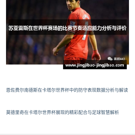
恩佐费尔南德斯在卡塔尔世界杯中的防守表现数据分析与解读
莫德里奇在卡塔尔世界杯展现的精彩配合与足球智慧解析