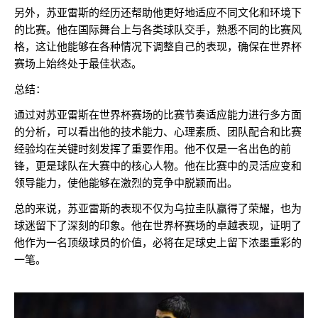
另外，苏亚雷斯的经历还帮助他更好地适应不同文化和环境下
的比赛。他在国际舞台上与各类球队交手，熟悉不同的比赛风
格，这让他能够在各种情况下调整自己的表现，确保在世界杯
赛场上始终处于最佳状态。
总结：
通过对苏亚雷斯在世界杯赛场的比赛节奏适应能力进行多方面
的分析，可以看出他的技术能力、心理素质、团队配合和比赛
经验均在关键时刻发挥了重要作用。他不仅是一名出色的前
锋，更是球队在大赛中的核心人物。他在比赛中的灵活应变和
领导能力，使他能够在激烈的竞争中脱颖而出。
总的来说，苏亚雷斯的表现不仅为乌拉圭队赢得了荣耀，也为
球迷留下了深刻的印象。他在世界杯赛场的卓越表现，证明了
他作为一名顶级球员的价值，必将在足球史上留下浓墨重彩的
一笔。