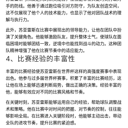
手的防线。他善于通过跑位吸引对方防守，为队友创造空间，
这不仅展现了他个人的技术能力，也显示了他对团队战术的理
解与执行力。
此外，苏亚雷斯在比赛中展现出的领导能力，让他在团队中扮
演了关键角色。他能够激励队友，提升整体士气，使球队在面
临困境时能够团结一致，逆境中也能找到战斗的动力。这种团
队精神增强了他在比赛节奏中的适应能力。
4、比赛经验的丰富性
丰富的比赛经验使苏亚雷斯在世界杯这样的高强度赛事中表现
出色。他参与过多届世界杯赛事，积累了丰富的比赛经历，这
让他在场上能够迅速判断局势，做出正确的决策。经验丰富的
他，能够有效应对不同的比赛风格和节奏。
在关键时刻，苏亚雷斯能够运用自己的经验，帮助球队调整战
术和策略。他在比赛中对时间的把握、对节奏的控制，往往能
够影响全局。在比赛进入关键阶段时，他能够主动出击，带动
全队的进攻节奏，提升比赛的紧迫感。