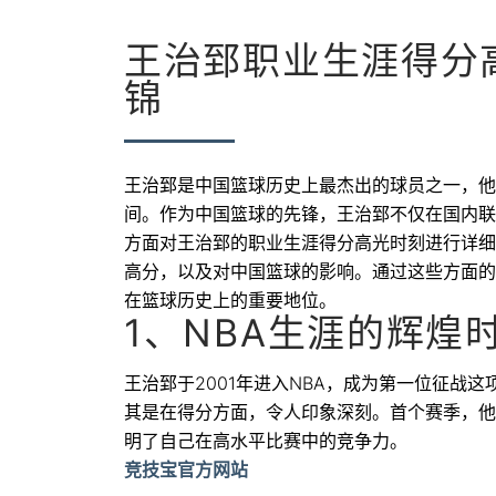
王治郅职业生涯得分
锦
王治郅是中国篮球历史上最杰出的球员之一，他
间。作为中国篮球的先锋，王治郅不仅在国内联
方面对王治郅的职业生涯得分高光时刻进行详细
高分，以及对中国篮球的影响。通过这些方面的
在篮球历史上的重要地位。
1、NBA生涯的辉煌
王治郅于2001年进入NBA，成为第一位征战
其是在得分方面，令人印象深刻。首个赛季，他
明了自己在高水平比赛中的竞争力。
竞技宝官方网站