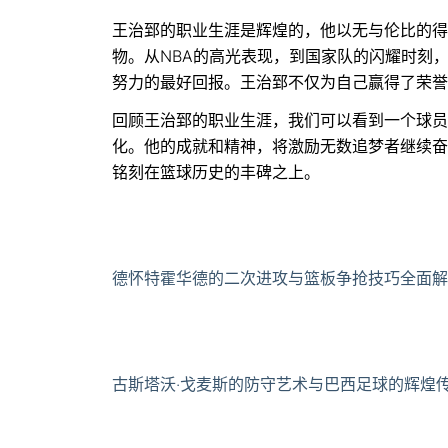
王治郅的职业生涯是辉煌的，他以无与伦比的得
物。从NBA的高光表现，到国家队的闪耀时刻
努力的最好回报。王治郅不仅为自己赢得了荣誉
回顾王治郅的职业生涯，我们可以看到一个球员
化。他的成就和精神，将激励无数追梦者继续奋
铭刻在篮球历史的丰碑之上。
德怀特霍华德的二次进攻与篮板争抢技巧全面解
古斯塔沃·戈麦斯的防守艺术与巴西足球的辉煌