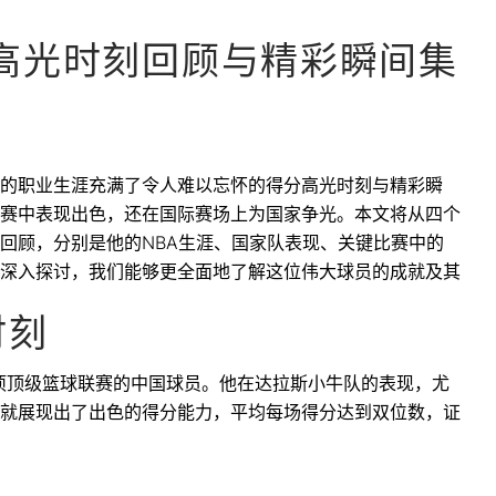
高光时刻回顾与精彩瞬间集
的职业生涯充满了令人难以忘怀的得分高光时刻与精彩瞬
赛中表现出色，还在国际赛场上为国家争光。本文将从四个
回顾，分别是他的NBA生涯、国家队表现、关键比赛中的
深入探讨，我们能够更全面地了解这位伟大球员的成就及其
时刻
这项顶级篮球联赛的中国球员。他在达拉斯小牛队的表现，尤
就展现出了出色的得分能力，平均每场得分达到双位数，证