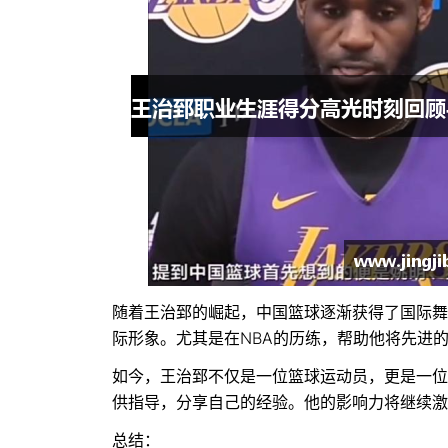
随着王治郅的崛起，中国篮球逐渐获得了国际舞
际形象。尤其是在NBA的历练，帮助他将先进
如今，王治郅不仅是一位篮球运动员，更是一位
供指导，分享自己的经验。他的影响力将继续激
总结：