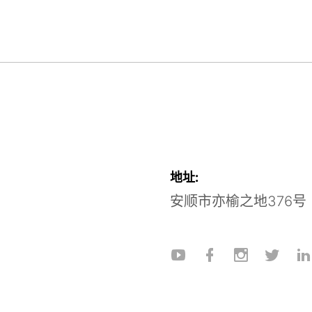
地址:
安顺市亦榆之地376号