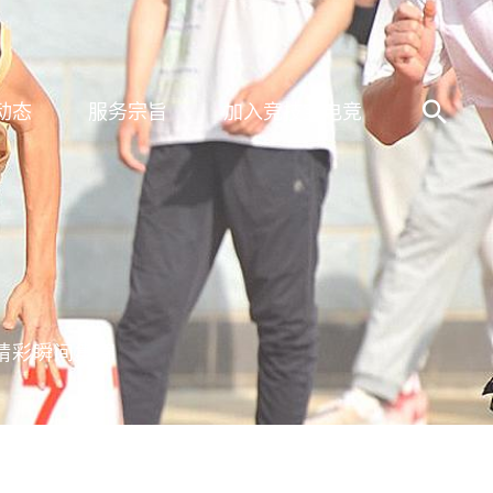
动态
服务宗旨
加入竞技宝电竞
精彩瞬间集锦