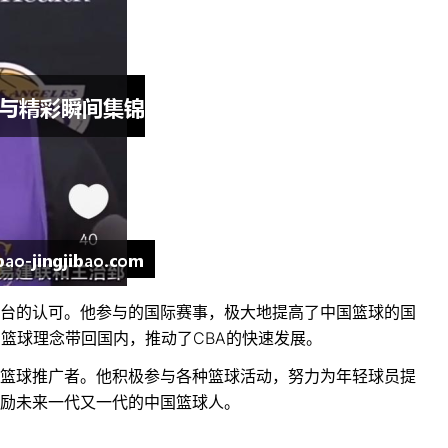
台的认可。他参与的国际赛事，极大地提高了中国篮球的国
的篮球理念带回国内，推动了CBA的快速发展。
篮球推广者。他积极参与各种篮球活动，努力为年轻球员提
励未来一代又一代的中国篮球人。