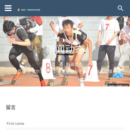
新闻动态
首页
新闻动态
乔·罗登威尔士中后卫展现稳固防守技巧与战术价值
留言
First name