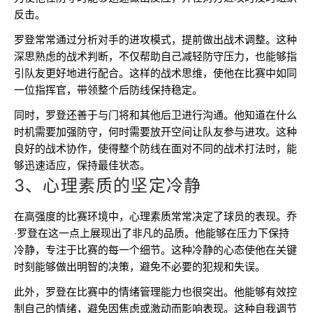
反击。
罗登常常通过分析对手的进攻模式，提前做出战术调整。这种
深思熟虑的战术判断，不仅帮助自己减轻防守压力，也能够指
引队友更好地进行配合。这样的战术思维，使他在比赛中如同
一位指挥官，带领整个后防线保持稳定。
同时，罗登还善于与门将和其他后卫进行沟通。他知道在什么
时机需要加强防守，何时需要放开空间让队友参与进攻。这种
良好的战术协作，使得整个防线在面对不同的战术打法时，能
够迅速适应，保持最佳状态。
3、心理素质的坚定冷静
在高强度的比赛环境中，心理素质常常决定了球员的表现。乔
·罗登在这一点上展现出了非凡的品质。他能够在压力下保持
冷静，专注于比赛的每一个细节。这种冷静的心态使他在关键
时刻能够做出明智的决策，避免不必要的犯规和失误。
此外，罗登在比赛中的情绪管理能力也很突出。他能够有效控
制自己的情绪，避免因焦虑或激动而影响表现。这种自我调节