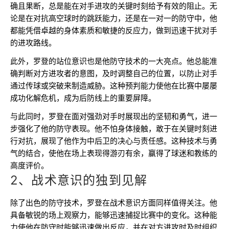
确且果断，总是能在对手进攻的关键时刻给予有效的阻止。无
论是在对抗高空球时的跳跃能力，还是在一对一的防守中，他
都能凭借卓越的身体素质和敏捷的反应力，做到迅速干扰对手
的进攻路线。
此外，罗登的站位意识也是他防守技术的一大亮点。他总能准
确判断对方进攻者的意图，及时调整自己的位置，以防止对手
通过传球或突破来制造威胁。这种预判能力使他在比赛中屡屡
成功化解危机，成为后防线上的重要屏障。
与此同时，罗登在面对强劲对手时展现出的坚韧和勇气，进一
步强化了他的防守表现。他不怕身体接触，敢于在关键时刻进
行对抗，展现了他作为中后卫的决心与责任感。这种技术与勇
气的结合，使他在场上表现得游刃有余，赢得了球迷和教练的
高度评价。
2、战术意识的独到见解
除了出色的防守技术，罗登在战术意识方面同样值得关注。他
具备敏锐的场上观察力，能够迅速捕捉比赛中的变化。这种能
力使他在防守时能够迅速做出反应，并在对方进攻时及时组织