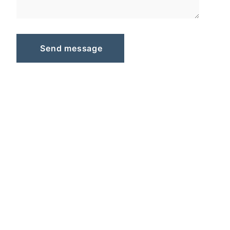
S
e
n
d
m
e
s
s
a
g
e
Send message