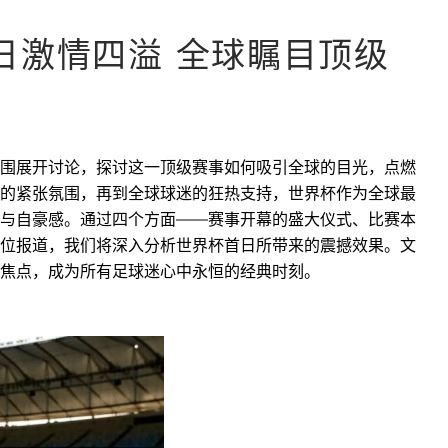
日激情四溢 全球瞩目顶级
围展开讨论，探讨这一顶级赛事如何吸引全球的目光，点燃
的紧张氛围，再到全球球迷的狂热支持，世界杯作为全球最
与自豪感。通过四个方面——赛事开幕的盛大仪式、比赛本
位报道，我们将深入分析世界杯首日所带来的震撼效果。文
焦点，成为所有足球迷心中永恒的经典时刻。