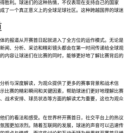
得胜利。球迷们的这种热情，不仅表现在支持自己的国家
成了一个真正意义上的全球足球社区。这种跨越国界的球迷
道
体的报道从开赛首日起就进入了全方位的运作模式。无论是
新闻、分析、采访和精彩镜头都会在第一时间传递给全球观
的内容让球迷们在比赛的同时，能够更好地了解比赛背后的
分析与深度解读，为观众提供了更多的赛事背景和战术信
示比赛的精彩瞬间和关键因素，帮助球迷们更好地理解比赛
、战术安排、球员状态等方面的解读尤为重要，这也为观众
他们的看法和感受。在世界杯开赛首日，社交平台上的热议
氛围更加浓烈。随着互联网的发展，球迷的声音可以迅速传