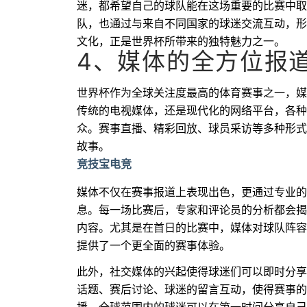
迷，都希望自己的球队能在这场重要的比赛中取
队，也通过与来自不同国家的球迷交流互动，形
文化，正是世界杯所带来的独特魅力之一。
4、媒体的全方位报
世界杯作为全球关注度最高的体育赛事之一，媒
传统的电视媒体，还是现代化的网络平台，各种
众。赛事直播、精彩回放、球员采访等多种形式
故事。
竞技宝电竞
媒体不仅在赛事报道上表现出色，更通过专业的
息。每一场比赛后，专家和评论员的分析都会揭
内容。尤其是在首日的比赛中，媒体对球队阵容
提供了一个更全面的赛事体验。
此外，社交媒体的兴起使得球迷们可以即时分享
话题、赛后讨论、球迷的留言互动，使得赛事的