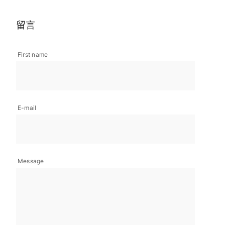
留言
First name
E-mail
Message