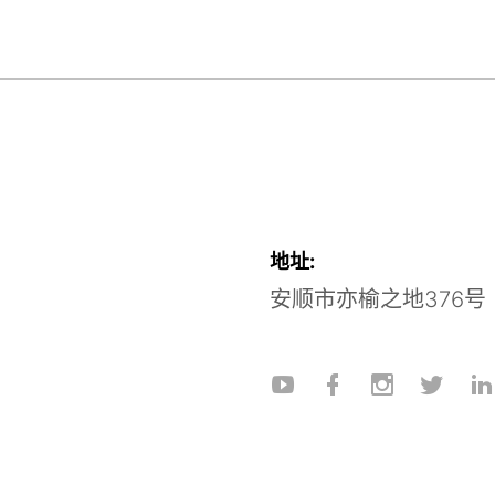
地址:
安顺市亦榆之地376号