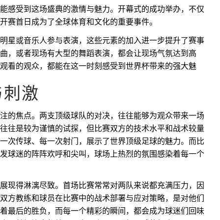
能感受到这场盛典的激情与魅力。开幕式的成功举办，不仅
开赛首日成为了全球体育和文化的重要事件。
明星或音乐人参与表演，这些元素的加入进一步提升了赛事
曲，或者现场有大型的舞蹈表演，都会让现场气氛达到高
观看的观众，都能在这一时刻感受到世界杯带来的强大魅
与刺激
注的焦点。两支顶级球队的对决，往往能够为观众带来一场
往往是较为谨慎的试探，但比赛双方的技术水平和战术较量
一次传球、每一次射门，展示了世界顶级足球的魅力。而比
发球迷的阵阵欢呼和尖叫，球场上热烈的氛围感染着每一个
展现得淋漓尽致。首场比赛常常对两队来说都充满压力，因
双方教练和球员在比赛中的战术部署与应对策略，是对他们
着最后的胜负，而每一个精彩的瞬间，都会成为球迷们回味