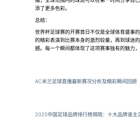
播，全球范围内的球迷可以在第一时间分享自己
添了更多色彩。
总结：
世界杯足球赛的开赛首日不仅是全球体育盛事的
的精彩表演到比赛本身的激烈较量，再到球迷的
撼。每一个瞬间都体现了这项赛事独有的魅力，
AC米兰足球直播最新赛况分析及精彩瞬间回顾
2025中国足球品牌排行榜揭晓：十大品牌谁