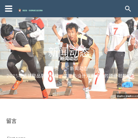
新闻动态
首页
新闻动态
2025年篮球鞋品牌排行榜：性能与设计双重卓越的顶级鞋款推
荐
留言