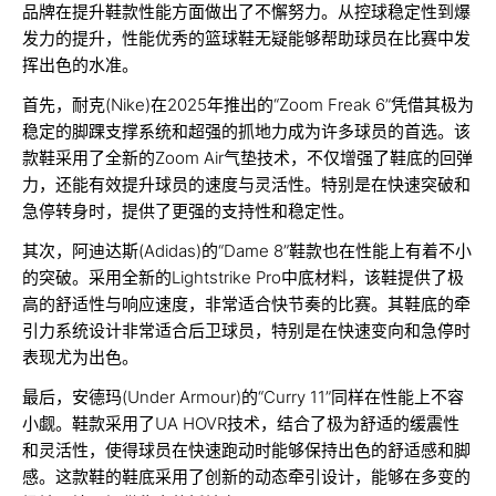
品牌在提升鞋款性能方面做出了不懈努力。从控球稳定性到爆
发力的提升，性能优秀的篮球鞋无疑能够帮助球员在比赛中发
挥出色的水准。
首先，耐克(Nike)在2025年推出的“Zoom Freak 6”凭借其极为
稳定的脚踝支撑系统和超强的抓地力成为许多球员的首选。该
款鞋采用了全新的Zoom Air气垫技术，不仅增强了鞋底的回弹
力，还能有效提升球员的速度与灵活性。特别是在快速突破和
急停转身时，提供了更强的支持性和稳定性。
其次，阿迪达斯(Adidas)的“Dame 8”鞋款也在性能上有着不小
的突破。采用全新的Lightstrike Pro中底材料，该鞋提供了极
高的舒适性与响应速度，非常适合快节奏的比赛。其鞋底的牵
引力系统设计非常适合后卫球员，特别是在快速变向和急停时
表现尤为出色。
最后，安德玛(Under Armour)的“Curry 11”同样在性能上不容
小觑。鞋款采用了UA HOVR技术，结合了极为舒适的缓震性
和灵活性，使得球员在快速跑动时能够保持出色的舒适感和脚
感。这款鞋的鞋底采用了创新的动态牵引设计，能够在多变的