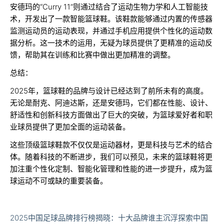
安德玛的“Curry 11”则通过结合了运动生物力学和人工智能技
术，开发出了一款智能篮球鞋。该鞋款能够通过内置的传感器
监测运动员的运动表现，并通过手机应用提供个性化的运动数
据分析。这一技术的运用，无疑为球员提供了更精准的运动反
馈，帮助其在训练和比赛中做出更加精准的调整。
总结：
2025年，篮球鞋的品牌与设计已经达到了前所未有的高度。
无论是耐克、阿迪达斯，还是安德玛，它们都在性能、设计、
舒适性和创新科技方面做出了巨大的突破，为篮球爱好者和职
业球员提供了更加全面的运动装备。
这些顶级篮球鞋款不仅仅是运动器材，更是科技与艺术的结合
体。随着科技的不断进步，我们可以预见，未来的篮球鞋将更
加注重个性化定制、智能化管理和性能的进一步提升，成为篮
球运动不可或缺的重要装备。
2025中国足球品牌排行榜揭晓：十大品牌谁主沉浮探索中国