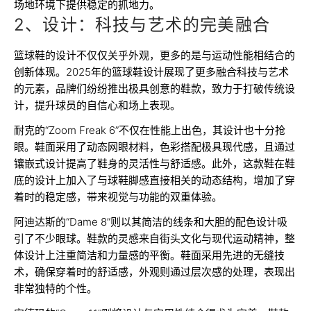
场地环境下提供稳定的抓地力。
2、设计：科技与艺术的完美融合
篮球鞋的设计不仅仅关乎外观，更多的是与运动性能相结合的
创新体现。2025年的篮球鞋设计展现了更多融合科技与艺术
的元素，品牌们纷纷推出极具创意的鞋款，致力于打破传统设
计，提升球员的自信心和场上表现。
耐克的“Zoom Freak 6”不仅在性能上出色，其设计也十分抢
眼。鞋面采用了动态网眼材料，色彩搭配极具现代感，且通过
镶嵌式设计提高了鞋身的灵活性与舒适感。此外，这款鞋在鞋
底的设计上加入了与球鞋脚感直接相关的动态结构，增加了穿
着时的稳定感，带来视觉与功能的双重体验。
阿迪达斯的“Dame 8”则以其简洁的线条和大胆的配色设计吸
引了不少眼球。鞋款的灵感来自街头文化与现代运动精神，整
体设计上注重简洁和力量感的平衡。鞋面采用先进的无缝技
术，确保穿着时的舒适感，外观则通过层次感的处理，表现出
非常独特的个性。