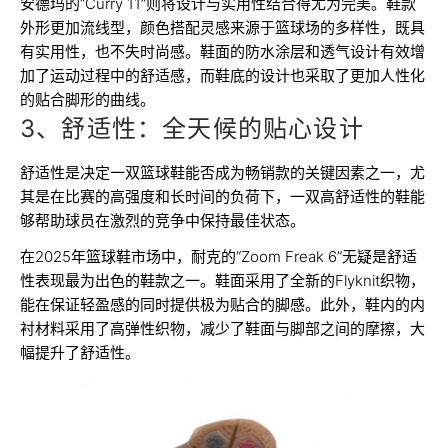
安德玛的“Curry 11”则将设计与实用性结合得尤为完美。鞋款
外形更加流线型，颜色搭配灵感来源于篮球场的多样性，既具
有实用性，也不失时尚感。鞋面的防水涂层和透气设计有效增
加了运动过程中的舒适感，而鞋底的设计也采取了更加人性化
的贴合脚形的曲线。
3、舒适性：全天候的贴心设计
舒适性是决定一双篮球鞋能否成为畅销款的关键因素之一，尤
其是在比赛的高强度和长时间的负荷下，一双高舒适性的鞋能
够帮助球员在激烈的竞争中保持最佳状态。
在2025年篮球鞋市场中，耐克的“Zoom Freak 6”无疑是舒适
性表现最为出色的鞋款之一。鞋面采用了全新的Flyknit织物，
能在保证轻盈感的同时提供极为贴合的脚感。此外，鞋内的内
衬材料采用了高弹性织物，减少了鞋面与脚部之间的摩擦，大
幅提升了舒适性。