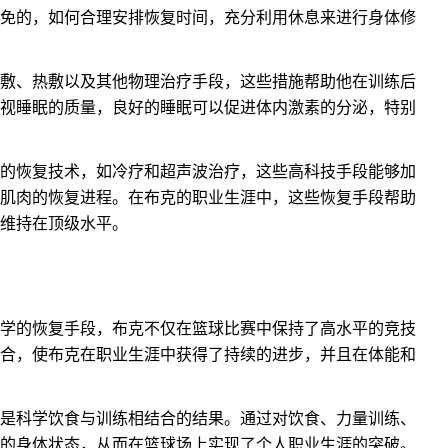
免的，如何合理安排恢复时间，充分利用休息来进行身体修
敷、热敷以及其他物理治疗手段，这些措施帮助他在训练后
视睡眠的质量，良好的睡眠可以促进体内激素的分泌，特别
的恢复技术，如冷疗和超声波治疗，这些高科技手段能够加
肌肉的恢复进程。在布克的职业生涯中，这些恢复手段帮助
维持在顶级水平。
学的恢复手段，布克不仅在篮球比赛中保持了高水平的竞技
合，使布克在职业生涯中获得了持续的进步，并且在体能和
是科学饮食与训练相结合的结果。通过对饮食、力量训练、
的身体状态，从而在篮球场上实现了个人职业生涯的突破。