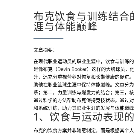
布克饮食与训练结合
涯与体能巅峰
文章摘要：
在现代职业运动员的职业生涯中，饮食与训练的
是像布克（Devin Booker）这样的大牌
升，还充分重视营养对恢复和长期健康的促进。
助他在职业篮球生涯中保持体能巅峰。文章分为
系；第二，力量训练与爆发力的结合；第三，核
通过科学的方法帮助布克保持竞技状态。通过对
和系统训练，助力其职业生涯的发展与体能巅峰
1、饮食与运动表现
布克的饮食方案并非随意制定，而是根据其个人