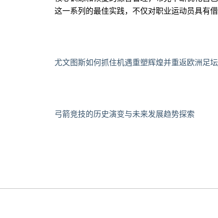
这一系列的最佳实践，不仅对职业运动员具有借
尤文图斯如何抓住机遇重塑辉煌并重返欧洲足坛
弓箭竞技的历史演变与未来发展趋势探索