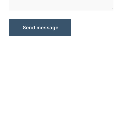
S
e
n
d
m
e
s
s
a
g
e
Send message