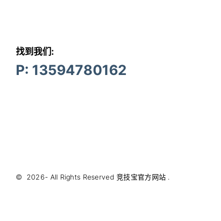
找到我们:
P: 13594780162
©
2026
- All Rights Reserved
竞技宝官方网站
.