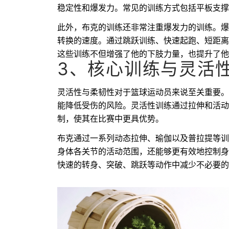
稳定性和爆发力。常见的训练方式包括平板支撑
此外，布克的训练还非常注重爆发力的训练。爆
转换的速度。通过跳跃训练、快速起跑、短距离
这些训练不但增强了他的下肢力量，也提升了他
3、核心训练与灵活
灵活性与柔韧性对于篮球运动员来说至关重要。
能降低受伤的风险。灵活性训练通过拉伸和活动
制，使其在比赛中更具优势。
布克通过一系列动态拉伸、瑜伽以及普拉提等训
身体各关节的活动范围，还能够更有效地控制身
快速的转身、突破、跳跃等动作中减少不必要的