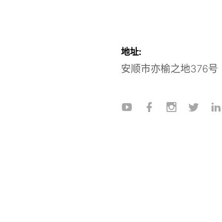
地址:
安顺市亦榆之地376号