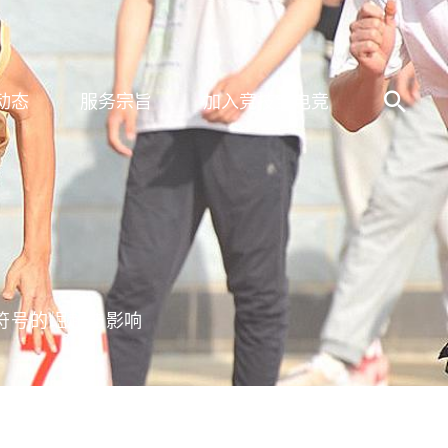
动态
服务宗旨
加入竞技宝电竞
符号的崛起与影响