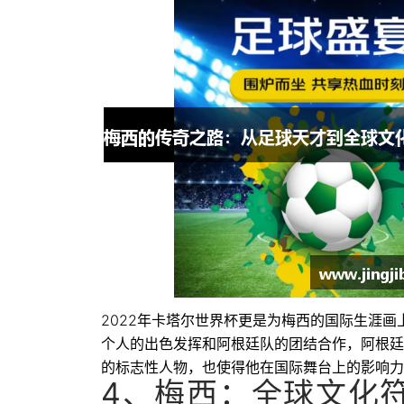
2022年卡塔尔世界杯更是为梅西的国际生涯
个人的出色发挥和阿根廷队的团结合作，阿根廷
的标志性人物，也使得他在国际舞台上的影响力
4、梅西：全球文化