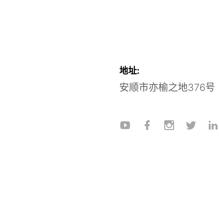
地址:
安顺市亦榆之地376号