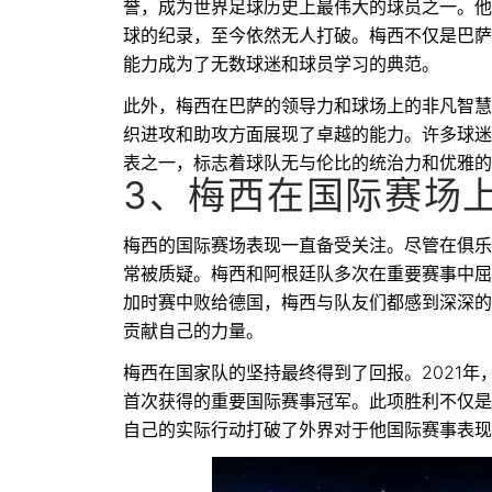
誉，成为世界足球历史上最伟大的球员之一。他的
球的纪录，至今依然无人打破。梅西不仅是巴萨
能力成为了无数球迷和球员学习的典范。
此外，梅西在巴萨的领导力和球场上的非凡智慧
织进攻和助攻方面展现了卓越的能力。许多球迷
表之一，标志着球队无与伦比的统治力和优雅的
3、梅西在国际赛场
梅西的国际赛场表现一直备受关注。尽管在俱乐
常被质疑。梅西和阿根廷队多次在重要赛事中屈
加时赛中败给德国，梅西与队友们都感到深深的
贡献自己的力量。
梅西在国家队的坚持最终得到了回报。2021
首次获得的重要国际赛事冠军。此项胜利不仅是
自己的实际行动打破了外界对于他国际赛事表现