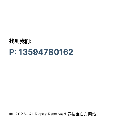
找到我们:
P: 13594780162
©
2026
- All Rights Reserved
竞技宝官方网站
.