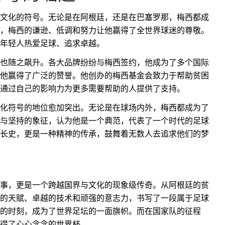
文化的符号。无论是在阿根廷，还是在巴塞罗那，梅西都成
，梅西的谦逊、低调和努力让他赢得了全世界球迷的尊敬。
年轻人热爱足球、追求卓越。
也随之飙升。各大品牌纷纷与梅西签约，他成为了多个国际
他赢得了广泛的赞誉。他创办的梅西基金会致力于帮助贫困
通过自己的影响力为更多需要帮助的人提供了支持。
化符号的地位愈加突出。无论是在球场内外，梅西都成为了
与坚持的象征，认为他是一个典范，代表了一个时代的足球
长史，更是一种精神的传承，鼓舞着无数人去追求他们的梦
事，更是一个跨越国界与文化的现象级传奇。从阿根廷的贫
的天赋、卓越的技术和顽强的意志力，书写了一段属于足球
的时刻，成为了世界足坛的一面旗帜。而在国家队的征程
得了心心念念的世界杯。