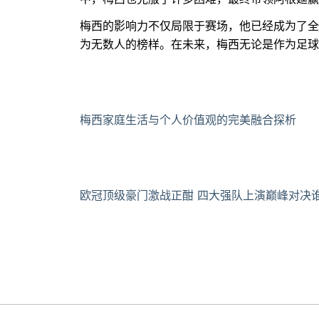
梅西的影响力不仅局限于赛场，他已经成为了全
为无数人的榜样。在未来，梅西无论是作为足球
梅西家庭生活与个人价值观的完美融合探析
欧冠顶级豪门激战正酣 四大强队上演巅峰对决