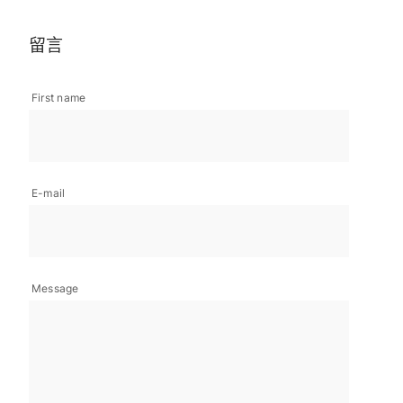
留言
First name
E-mail
Message