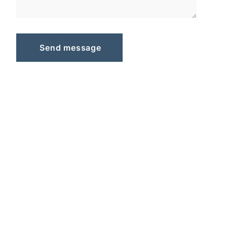
S
e
n
d
m
e
s
s
a
g
e
Send message