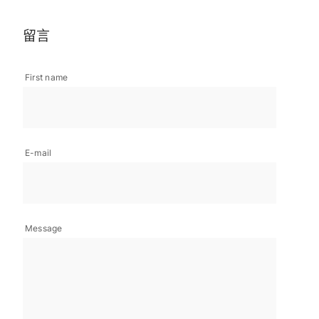
留言
First name
E-mail
Message