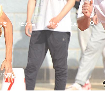
动态
服务宗旨
加入竞技宝电竞
现深度分析