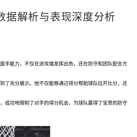
数据解析与表现深度分析
面手能力，不仅在进攻端发挥出色，还在防守和团队配合方
到了充分展示。他不仅能够通过得分帮助球队拉开比分，还
，成功地限制了对手的得分机会，为球队赢得了宝贵的防守