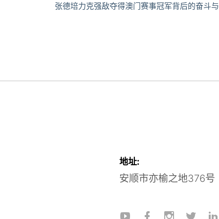
张德培力克强敌夺得澳门赛事冠军背后的奋斗与
地址:
安顺市亦榆之地376号