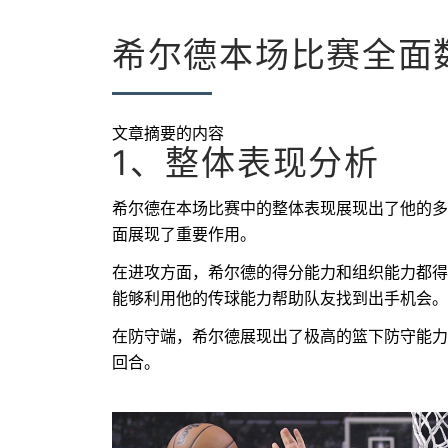
希尔德本场比赛全面
文章摘要的内容
1、整体表现分析
希尔德在本场比赛中的整体表现展现出了他的多
面展现了重要作用。
在进攻方面，希尔德的得分能力和组织能力都得
能够利用他的传球能力帮助队友找到出手机会。
在防守端，希尔德展现出了极高的篮下防守能力
回合。