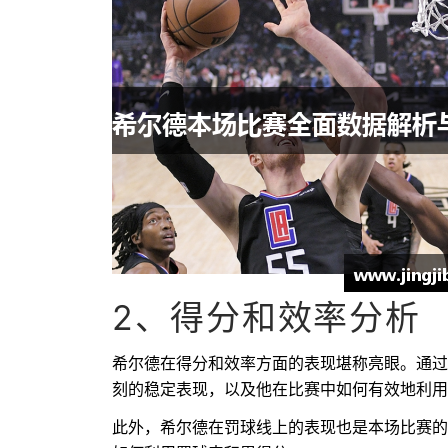
2、得分和效率分析
希尔德在得分和效率方面的表现堪称亮眼。通过
刻的稳定表现，以及他在比赛中如何有效地利用
此外，希尔德在罚球线上的表现也是本场比赛的