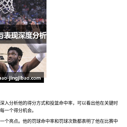
深入分析他的得分方式和投篮命中率，可以看出他在关键时
每一个得分机会。
一个亮点。他的罚球命中率和罚球次数都表明了他在比赛中