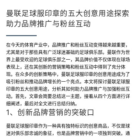
曼联足球服印章的五大创意用途探索
助力品牌推广与粉丝互动
在今天的体育产业中，品牌推广和粉丝互动变得越来越重要，
尤其是对于那些具有广泛球迷基础的足球俱乐部。曼联作为世
界上最受欢迎的足球俱乐部之一，其品牌价值不仅体现在球场
表现上，还在其创新的营销策略和粉丝互动中得到了充分体
现。在众多的创新策略中，曼联足球服印章的创意用途成为了
吸引粉丝和推动品牌增长的一个亮点。本文将探讨曼联足球服
印章的五大创意用途，分析其如何助力品牌推广与加强粉丝互
动。首先，文章会简要总结这一主题，接着从四个方面进行详
细阐述，最后对全文进行总结归纳。
1、创新品牌营销的突破口
曼联足球服印章作为一种具有独特标识的创意商品，不仅是球
迷对俱乐部忠诚的象征，也是品牌营销中的一项独到突破。通