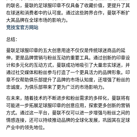
的联名，曼联的足球服印章不仅具备了收藏价值，更提升了其
在球迷和消费者中的认可度。通过这些跨界合作，曼联不断扩
大其品牌在全球市场的影响力。
竞技宝官方网站
总结：
曼联足球服印章的五大创意用途不仅仅是传统球迷商品的延
伸，更是品牌营销与粉丝互动的重要工具。通过创新的印章设
计和多元化的互动方式，曼联成功地吸引了大量忠实球迷，并
通过社交媒体和粉丝参与打造了一个更具活力的品牌形象。印
章不仅帮助俱乐部提升了品牌的市场认知度，还增强了粉丝的
忠诚度，为俱乐部带来了更为广泛的市场影响力。
在未来，随着技术的不断进步和粉丝需求的多样化，曼联将有
可能进一步拓展足球服印章的创意应用，探索更多创新的营销
方式。通过这一平台，曼联不仅可以进一步增强与粉丝之间的
情感连接，还可以持续推动品牌的全球化发展，巩固其在足球
产业中的领先地位。