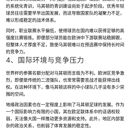
的系统化青训，马其顿的青训建设尚处于起步阶段。优秀年轻
球员往往需要早早出国发展，而这导致国家队的凝聚力不足，
难以形成稳定的战术体系。
同时，职业联赛水平偏低，使得球员在国内难以获得足够的高
强度比赛锻炼。即便部分球员能在欧洲中下游联赛站稳脚跟，
但整体人才厚度不足，致使马其顿难以在预选赛中保持长时间
的竞争力。
4、国际环境与竞争压力
世界杯的参赛名额分配对马其顿而言极为不利。欧洲区竞争激
烈，即便是传统的二流强队，也常常需要苦战才能获得出线
权。在这种环境下，像马其顿这样的中小球队几乎没有多少突
围的空间。
地缘政治因素也在一定程度上影响了马其顿足球的发展。作为
一个国际影响力有限的小国，其在欧足联体系中的话语权较
弱，无法像大国一样推动更多资源和支持。此外，地区内部复
杂的政治关系，也削弱了体育发展的稳定性。