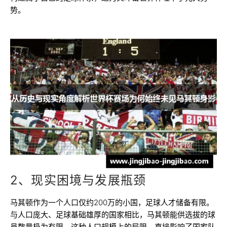
势。
2、现实困境与发展瓶颈
马其顿作为一个人口仅约200万的小国，足球人才储备有限。
与人口庞大、足球基础雄厚的国家相比，马其顿能供选拔的球
员数量极为有限。这种人口规模上的局限，直接影响了国家队