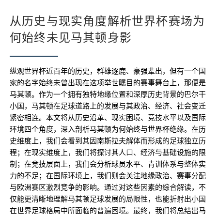
从历史与现实角度解析世界杯赛场为
何始终未见马其顿身影
纵观世界杯近百年的历史，群雄逐鹿、豪强辈出，但有一个国
家的名字始终未曾出现在这项举世瞩目的赛事舞台上，那便是
马其顿。作为一个拥有独特地缘位置和深厚历史背景的巴尔干
小国，马其顿在足球道路上的发展与其政治、经济、社会变迁
紧密相连。本文将从历史沿革、现实困境、竞技水平以及国际
环境四个角度，深入剖析马其顿为何始终与世界杯绝缘。在历
史维度上，我们会看到其因南斯拉夫解体而形成的足球独立历
程；在现实维度上，我们将探讨其人口、经济与基础设施的限
制；在竞技层面上，我们会分析球员水平、青训体系与整体实
力的不足；在国际环境上，我们则会关注地缘政治、赛事分配
与欧洲赛区激烈竞争的影响。通过对这些因素的综合解读，不
仅能更清晰地理解马其顿足球发展的局限性，也能折射出小国
在世界足球格局中所面临的普遍困境。最终，我们将总结出马