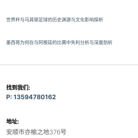
世界杯与马其顿足球的历史渊源与文化影响探析
墨西哥为何在与阿根廷的比赛中失利分析与深度剖析
找到我们:
P: 13594780162
地址:
安顺市亦榆之地376号