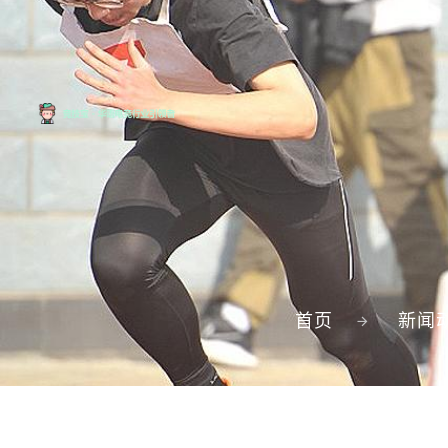
首页
新闻