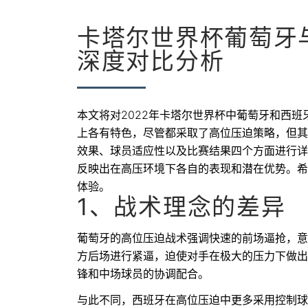
卡塔尔世界杯葡萄牙
深度对比分析
本文将对2022年卡塔尔世界杯中葡萄牙和西
上各有特色，尽管都采取了高位压迫策略，但其
效果、球员适应性以及比赛结果四个方面进行详
反映出在高压环境下各自的表现和潜在优势。希
体验。
1、战术理念的差异
葡萄牙的高位压迫战术强调快速的前场逼抢，意
方后场进行紧逼，迫使对手在极大的压力下做出
锋和中场球员的协调配合。
与此不同，西班牙在高位压迫中更多采用控制球