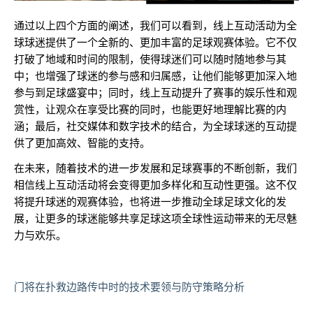
通过以上四个方面的阐述，我们可以看到，线上互动活动为全
球球迷提供了一个全新的、更加丰富的足球观赛体验。它不仅
打破了地域和时间的限制，使得球迷们可以随时随地参与其
中；也增强了球迷的参与感和归属感，让他们能够更加深入地
参与到足球盛宴中；同时，线上互动提升了赛事的娱乐性和观
赏性，让观众在享受比赛的同时，也能更好地理解比赛的内
涵；最后，社交媒体和数字技术的结合，为全球球迷的互动提
供了更加高效、智能的支持。
在未来，随着技术的进一步发展和足球赛事的不断创新，我们
相信线上互动活动将会变得更加多样化和互动性更强。这不仅
将提升球迷的观赛体验，也将进一步推动全球足球文化的发
展，让更多的球迷能够共享足球这项全球性运动带来的无尽魅
力与欢乐。
门将在扑救边路传中时的技术要领与防守策略分析