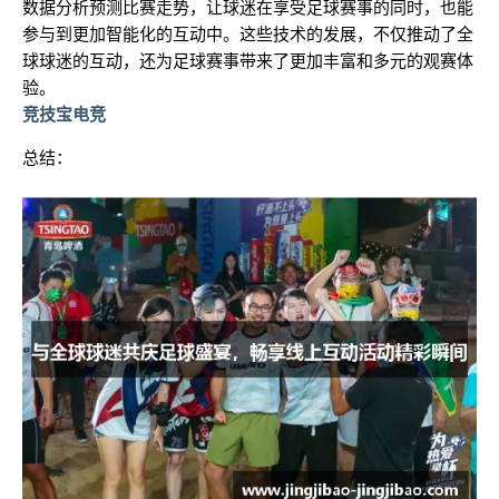
数据分析预测比赛走势，让球迷在享受足球赛事的同时，也能
参与到更加智能化的互动中。这些技术的发展，不仅推动了全
球球迷的互动，还为足球赛事带来了更加丰富和多元的观赛体
验。
竞技宝电竞
总结：