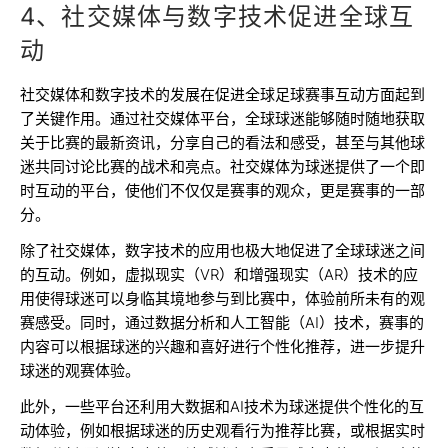
4、社交媒体与数字技术促进全球互
动
社交媒体和数字技术的发展在促进全球足球赛事互动方面起到
了关键作用。通过社交媒体平台，全球球迷能够随时随地获取
关于比赛的最新资讯，分享自己的看法和感受，甚至与其他球
迷共同讨论比赛的战术和亮点。社交媒体为球迷提供了一个即
时互动的平台，使他们不仅仅是赛事的观众，更是赛事的一部
分。
除了社交媒体，数字技术的应用也极大地促进了全球球迷之间
的互动。例如，虚拟现实（VR）和增强现实（AR）技术的应
用使得球迷可以身临其境地参与到比赛中，体验前所未有的观
赛感受。同时，通过数据分析和人工智能（AI）技术，赛事的
内容可以根据球迷的兴趣和喜好进行个性化推荐，进一步提升
球迷的观赛体验。
此外，一些平台还利用大数据和AI技术为球迷提供个性化的互
动体验，例如根据球迷的历史观看行为推荐比赛，或根据实时