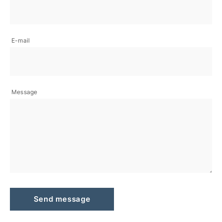
E-mail
Message
Send message