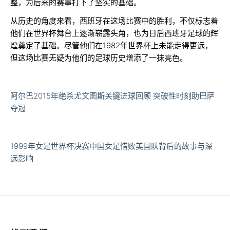
整，为后来的赛事打下了坚实的基础。
从历史的角度来看，西班牙在这场比赛中的胜利，不仅标志着
他们在世界杯舞台上逐渐崭露头角，也为日后西班牙足球的辉
煌奠定了基础。尽管他们在1982年世界杯上未能走得更远，
但这场比赛无疑为他们的足球历史增添了一抹亮色。
阿尔巴2015年绝杀尤文图斯关键进球回顾 突破性时刻助巴萨
夺冠
1999年女足世界杯决赛中国女足惜败美国队背后的故事与深
远影响