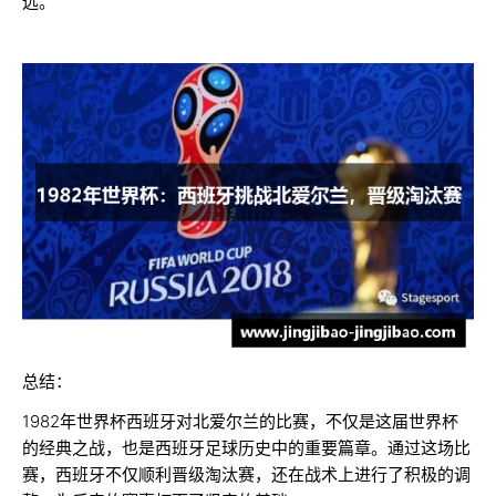
远。
总结：
1982年世界杯西班牙对北爱尔兰的比赛，不仅是这届世界杯
的经典之战，也是西班牙足球历史中的重要篇章。通过这场比
赛，西班牙不仅顺利晋级淘汰赛，还在战术上进行了积极的调