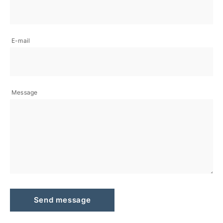
E-mail
Message
Send message