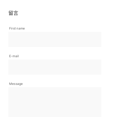
留言
First name
E-mail
Message