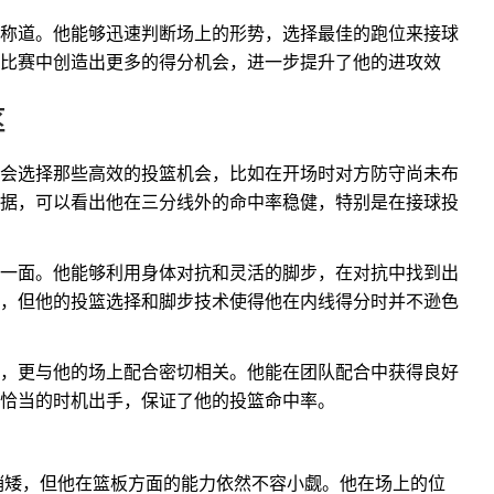
称道。他能够迅速判断场上的形势，选择最佳的跑位来接球
比赛中创造出更多的得分机会，进一步提升了他的进攻效
率
会选择那些高效的投篮机会，比如在开场时对方防守尚未布
据，可以看出他在三分线外的命中率稳健，特别是在接球投
一面。他能够利用身体对抗和灵活的脚步，在对抗中找到出
，但他的投篮选择和脚步技术使得他在内线得分时并不逊色
，更与他的场上配合密切相关。他能在团队配合中获得良好
恰当的时机出手，保证了他的投篮命中率。
稍矮，但他在篮板方面的能力依然不容小觑。他在场上的位