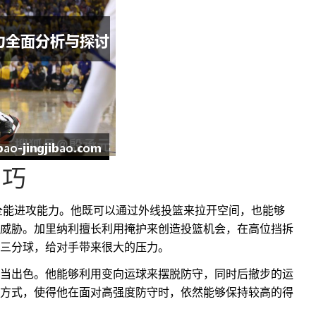
技巧
全能进攻能力。他既可以通过外线投篮来拉开空间，也能够
威胁。加里纳利擅长利用掩护来创造投篮机会，在高位挡拆
三分球，给对手带来很大的压力。
当出色。他能够利用变向运球来摆脱防守，同时后撤步的运
方式，使得他在面对高强度防守时，依然能够保持较高的得