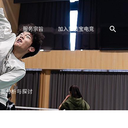
动态
服务宗旨
加入竞技宝电竞
全面分析与探讨