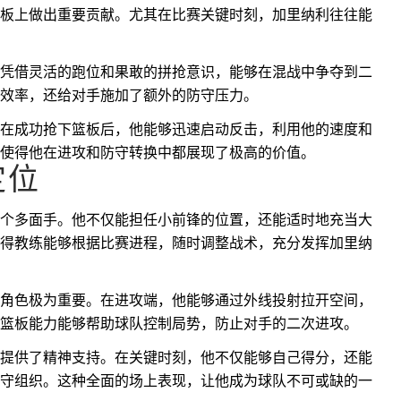
板上做出重要贡献。尤其在比赛关键时刻，加里纳利往往能
凭借灵活的跑位和果敢的拼抢意识，能够在混战中争夺到二
效率，还给对手施加了额外的防守压力。
在成功抢下篮板后，他能够迅速启动反击，利用他的速度和
使得他在进攻和防守转换中都展现了极高的价值。
定位
个多面手。他不仅能担任小前锋的位置，还能适时地充当大
得教练能够根据比赛进程，随时调整战术，充分发挥加里纳
角色极为重要。在进攻端，他能够通过外线投射拉开空间，
篮板能力能够帮助球队控制局势，防止对手的二次进攻。
提供了精神支持。在关键时刻，他不仅能够自己得分，还能
守组织。这种全面的场上表现，让他成为球队不可或缺的一