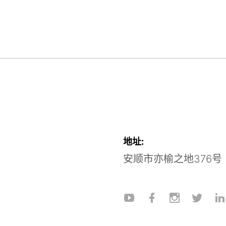
地址:
安顺市亦榆之地376号