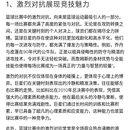
1、激烈对抗展现竞技魅力
篮球比赛中的激烈对抗，向来是篮球运动最吸引人的一部分。
每一场比赛都充满了高度的紧张与对抗，无论是在攻防转换之
间，还是在关键时刻的个人对决上，球员们都在竭尽全力拼
搏。篮球巨星的存在使这种对抗更加戏剧化和高水平化，他们
的每一次进攻与防守，都充满了爆发力与策略性。例如，乔丹
与皮蓬在90年代的公牛队，正是以极具侵略性的防守与精湛的
进攻技术，令对手无法轻松突破。而詹姆斯的身材优势与全能
技能也使得每场比赛成为一场真正的“力量与智慧的较量”。
激烈的对抗不仅仅体现在身体的碰撞上，更体现于心理上的博
弈。巨星们在关键时刻表现出的冷静和精准决策，往往能够左
右比赛的走势。比如科比在2010年总决赛中的表现，凭借其
强大的心理素质和绝杀能力，他在最后关头的冷静与果断，使
得比赛结果充满戏剧性。巨星们通过长时间的训练和比赛积
累，早已具备了超凡的心理素质和应变能力，这种能力也是篮
球比赛中的一种竞争力。
此外，篮球比赛中的激烈对抗常常是全场观众热血沸腾的源