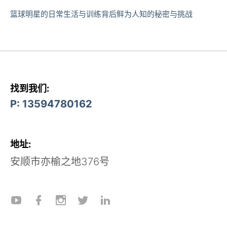
篮球明星的日常生活与训练背后鲜为人知的秘密与挑战
找到我们:
P: 13594780162
地址:
安顺市亦榆之地376号