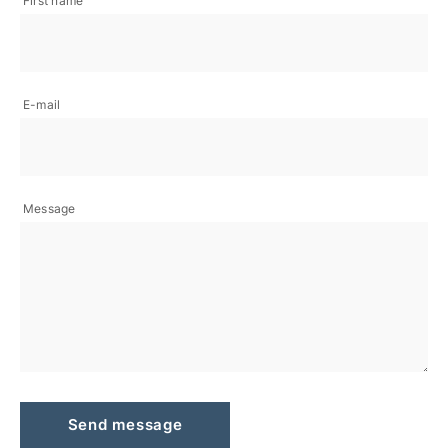
First name
E-mail
Message
Send message