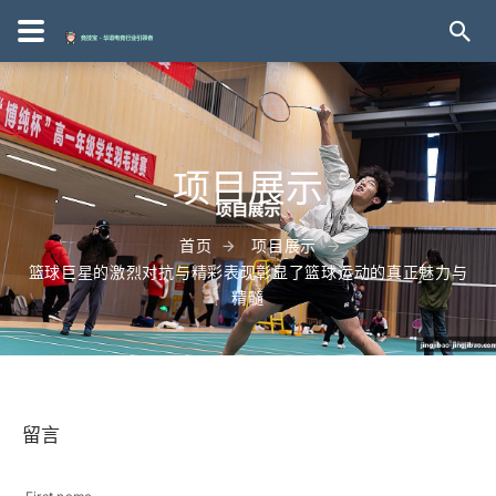
项目展示
首页
项目展示
篮球巨星的激烈对抗与精彩表现彰显了篮球运动的真正魅力与
精髓
留言