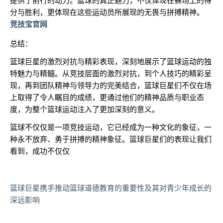
提供了前行的动力。篮球的真正魅力，不仅体现在赛场上的得
分与胜利，更体现在这些运动员所展现的无畏与拼搏精神。
竞技宝官网
总结：
篮球巨星的激烈对抗与精彩表现，深刻地展示了篮球运动的独
特魅力与精髓。从竞技层面的激烈对抗，到个人技巧的精彩呈
现，再到团队精神与领导力的完美结合，篮球巨星们不仅在场
上取得了令人瞩目的成绩，更通过他们的精神品质与职业态
度，为整个篮球运动注入了更加深刻的意义。
篮球不仅仅是一项竞技运动，它已经成为一种文化的象征，一
种永不放弃、勇于拼搏的精神象征。篮球巨星们的表现让我们
看到，成功不仅仅
篮球巨星携手推动篮球道德教育的重要性及其对青少年成长的
深远影响