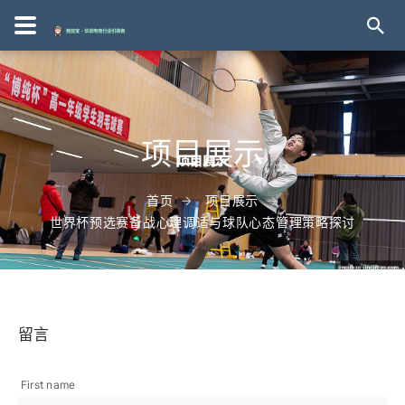
项目展示
首页
项目展示
世界杯预选赛备战心理调适与球队心态管理策略探讨
留言
First name