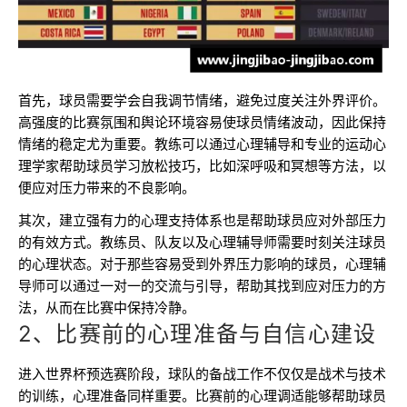
首先，球员需要学会自我调节情绪，避免过度关注外界评价。
高强度的比赛氛围和舆论环境容易使球员情绪波动，因此保持
情绪的稳定尤为重要。教练可以通过心理辅导和专业的运动心
理学家帮助球员学习放松技巧，比如深呼吸和冥想等方法，以
便应对压力带来的不良影响。
其次，建立强有力的心理支持体系也是帮助球员应对外部压力
的有效方式。教练员、队友以及心理辅导师需要时刻关注球员
的心理状态。对于那些容易受到外界压力影响的球员，心理辅
导师可以通过一对一的交流与引导，帮助其找到应对压力的方
法，从而在比赛中保持冷静。
2、比赛前的心理准备与自信心建设
进入世界杯预选赛阶段，球队的备战工作不仅仅是战术与技术
的训练，心理准备同样重要。比赛前的心理调适能够帮助球员