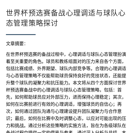
世界杯预选赛备战心理调适与球队心
态管理策略探讨
文章摘要：
在世界杯预选赛的备战过程中，心理调适与球队心态管理扮演
着至关重要的角色。球员和教练组面对的压力来自各个方面，
包括比赛成绩、外界期望、球队内部竞争等。合理的心理调适
与心态管理策略不仅能帮助球员保持良好的竞技状态，还能提
升整个球队的凝聚力和抗压能力。本文将从四个方面探讨世界
杯预选赛备战中的心理调适与球队心态管理策略，包括：首
先，如何帮助球员应对外部压力，进而保持心理稳定；其次，
如何在比赛前进行有效的心理调适，增强球员的自信心；再
次，如何通过团队沟通与心理建设提升团队凝聚力与合作意
识；最后，如何在比赛中及时调整心态，以应对可能出现的压
力和挑战。通过分析这些策略的实施方法，旨在为各级球队在
备战过程中提供一定的借鉴与参考。通过深入分析与总结，本