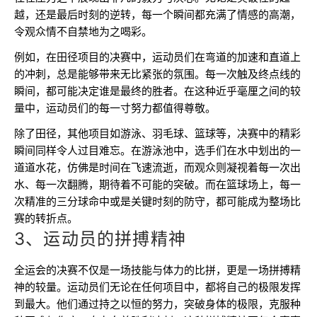
越，还是最后时刻的逆转，每一个瞬间都充满了情感的高潮，
令观众情不自禁地为之喝彩。
例如，在田径项目的决赛中，运动员们在弯道的加速和直道上
的冲刺，总是能够带来无比紧张的氛围。每一次触及终点线的
瞬间，都可能决定谁是最终的胜者。在这种近乎毫厘之间的较
量中，运动员们的每一寸努力都值得尊敬。
除了田径，其他项目如游泳、羽毛球、篮球等，决赛中的精彩
瞬间同样令人过目难忘。在游泳池中，选手们在水中划出的一
道道水花，仿佛是时间在飞速流逝，而观众则凝视着每一次出
水、每一次翻腾，期待着不可能的突破。而在篮球场上，每一
次精准的三分球命中或是关键时刻的防守，都可能成为整场比
赛的转折点。
3、运动员的拼搏精神
全运会的决赛不仅是一场技能与体力的比拼，更是一场拼搏精
神的较量。运动员们无论在任何项目中，都将自己的极限发挥
到最大。他们通过持之以恒的努力，突破身体的极限，克服种