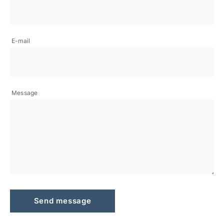
E-mail
Message
Send message