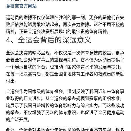
竞技宝官方网站
运动员的拼搏不仅仅体现在胜利的那一刻，更多的是他们在失
败后依然能够勇敢地站起来，再次奋力拼搏。这种不屈不挠的
精神，正是全运会决赛所展现出的最宝贵的体育精神。
4、全运会背后的深远意义
全运会决赛的精彩呈现，不仅仅是一次体育竞技的较量，更承
载着全社会对体育事业的重视与期待。它不仅为运动员提供了
一个展示自我的平台，也推动了国家体育水平的发展与提升。
在每一场决赛背后，都是全国各地体育工作者和教练员的辛勤
付出。
全运会作为国家级的体育盛会，深刻反映了我国近年来体育事
业取得的巨大进步。从全运会的举办规模到赛事的组织水准，
均展示了我国日益增长的体育影响力与综合实力。而这些成功
的举办，不仅增强了民众的体育意识，也促进了全民健身运动
的广泛开展。
此外，全运会对各地青少年运动员的激励作用不容忽视。许多