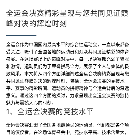
全运会决赛精彩呈现与您共同见证巅
峰对决的辉煌时刻
全运会作为中国国内最高水平的综合性运动会，一直以来都备
受关注，吸引了全国各地的运动员和观众共同见证精彩的体育
盛宴。在这场赛场上的巅峰对决中，每一场决赛都充满了紧张
和激情，运动员们为了荣誉拼尽全力，展示了个人与集体的极
致风采。本文将从四个方面详细阐述全运会决赛精彩呈现与您
共同见证巅峰对决的辉煌时刻，包括：全运会决赛的竞技水
平、赛事的精彩瞬间、运动员的拼搏精神与全运会背后的深远
意义。通过这四个方面的探讨，力求呈现出全运会决赛的独特
魅力与震撼人心的时刻。
1、全运会决赛的竞技水平
全运会决赛汇聚了全国各地最顶尖的运动员，他们都是各个项
目的佼佼者。在这场体育盛会中，竞技水平高、技术含量大，