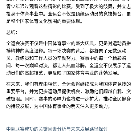
青少年通过观看这些精彩的比赛，受到了极大的鼓舞，并立志
投身于体育事业中。全运会不仅是顶级运动员的竞技舞台，更
是整个国家体育文化氛围的重要体现。
总结：
全运会决赛不仅是中国体育事业的盛大庆典，更是对运动员拼
搏精神的高度诠释。每一场决赛的背后，都凝聚了无数运动
员、教练员和工作人员的辛勤努力。赛事中的每一个精彩瞬
间、每一次巅峰对决，都让人热血沸腾。全运会不仅展示了运
动员们的高超技艺，更反映了国家体育事业的蓬勃发展。
在未来，我们有理由相信，全运会将继续成为我国体育竞技的
重要平台，并为更多运动员提供机会，激励他们超越自我、突
破极限。同时，赛事的影响力也将进一步扩大，推动全民健身
的持续发展，为中国体育事业的明天注入更多动力。
中超联赛成功的关键因素分析与未来发展路径探讨