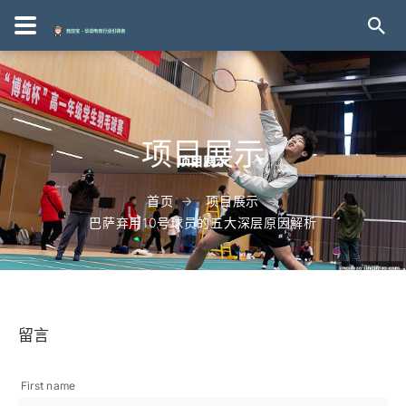
项目展示
首页
项目展示
巴萨弃用10号球员的五大深层原因解析
留言
First name