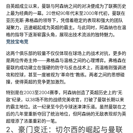
自英超成立以来，曼联与阿森纳之间的对决便成为了联赛历史
上最为经典的一幕。20世纪90年代末至2000年代初，曼联在
亚历克斯·弗格森的领导下，凭借着稳定的表现和强大的团队
凝聚力，迅速崛起成为英超的霸主。与此同时，阿森纳也在温
格的指导下逐渐崭露头角，展现出技术流派的独特魅力。
竞技宝电竞
这两个俱乐部的较量不仅仅体现在球场上的战术对抗，更多的
是两位传奇主帅——弗格森与温格之间的心理博弈。弗格森在
曼联的成功建立在强硬的防守与反击战术上，而温格则强调进
攻和控球，甚至一度被视为“革命性”教练。两者之间的思想碰
撞，使得英超的竞争更加激烈。
特别是在2003至2004赛季，阿森纳创造了英超历史上的“无
敌”纪录，以38场不败的战绩完美收官，打破了曼联长期以来
的霸主地位。这一纪录至今仍令球迷津津乐道。虽然曼联在之
后的几年里重新夺回了统治地位，但阿森纳的无敌表现却为英
超增添了浓墨重彩的一笔。
2、豪门变迁：切尔西的崛起与曼联