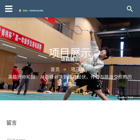
项目展示
首页
项目展示
英超宿命轮回：从巅峰对决到跌宕起伏，传奇与挑战交织的历
史篇章
留言