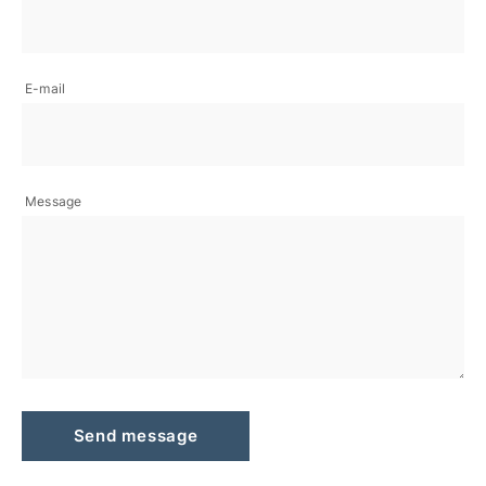
E-mail
Message
Send message