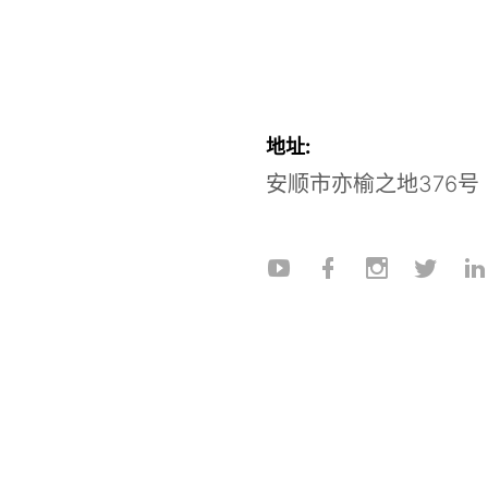
地址:
安顺市亦榆之地376号