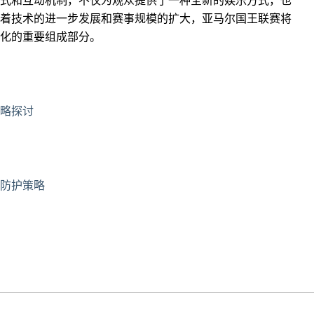
式和互动机制，不仅为观众提供了一种全新的娱乐方式，也
着技术的进一步发展和赛事规模的扩大，亚马尔国王联赛将
化的重要组成部分。
略探讨
防护策略