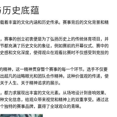
与历史底蕴
载着丰富的文化内涵和历史传承。赛事背后的文化背景和精
，赛事的创立初衷便是为了弘扬历史上的传统体育项目，并
节都充满了历史文化的象征，例如赛前的开幕仪式、赛中的
史感和文化深度，使得观众在观看比赛时不仅感受到竞技的
”的精神，这一精神贯穿整个赛事的每一个环节。选手不仅要
出超凡的战略眼光和团队合作精神。这种价值观的传递，使
关于人生、关于精神追求的展示。
，都力求展现出丰富的文化元素。从场地设计到音响效果、
种文化信息，给观众带来视觉和精神上的双重享受。通过这
个独特的赛事品牌，赢得了全球观众的青睐。