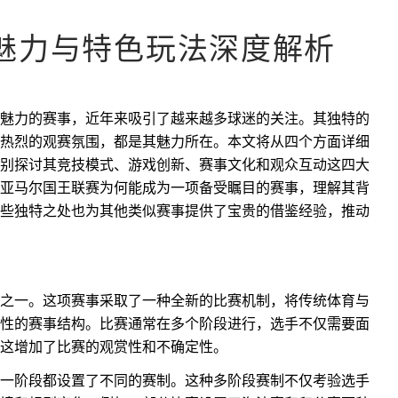
魅力与特色玩法深度解析
魅力的赛事，近年来吸引了越来越多球迷的关注。其独特的
热烈的观赛氛围，都是其魅力所在。本文将从四个方面详细
别探讨其竞技模式、游戏创新、赛事文化和观众互动这四大
亚马尔国王联赛为何能成为一项备受瞩目的赛事，理解其背
些独特之处也为其他类似赛事提供了宝贵的借鉴经验，推动
之一。这项赛事采取了一种全新的比赛机制，将传统体育与
性的赛事结构。比赛通常在多个阶段进行，选手不仅需要面
这增加了比赛的观赏性和不确定性。
一阶段都设置了不同的赛制。这种多阶段赛制不仅考验选手