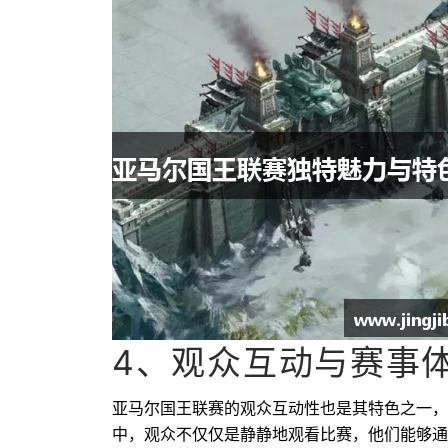
4、观众互动与赛事
亚马尔国王联赛的观众互动性也是其特色之一，
中，观众不仅仅是静静地观看比赛，他们能够通