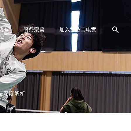
动态
服务宗旨
加入竞技宝电竞
法深度解析