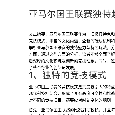
亚马尔国王联赛独特
文章摘要：亚马尔国王联赛作为一项极具特色和
竞技模式、丰富的文化内涵、全新的玩法机制和
解析亚马尔国王联赛的独特魅力与特色玩法，分
方面。通过这些方面的分析，读者能够全面了解
后深厚的文化积淀及创新的竞技理念。同时，这
了整个行业的创新与发展。
1、独特的竞技模式
亚马尔国王联赛的竞技模式是其最吸引人的特点
现代科技相结合，形成了具有高度可变性和挑战
对不同的竞技项目，还要应对时刻变化的规则，
首先，亚马尔国王联赛的比赛周期较长，并且每