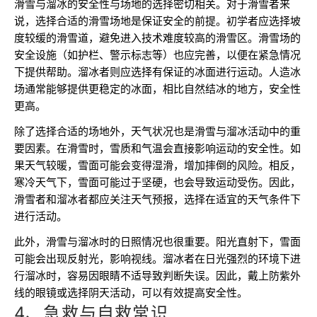
滑雪与溜冰的安全性与场地的选择密切相关。对于滑雪者来
说，选择合适的滑雪场地是保证安全的前提。初学者应选择坡
度较缓的滑雪道，避免进入技术难度较高的滑雪区。滑雪场的
安全设施（如护栏、警示标志等）也应完善，以便在紧急情况
下提供帮助。溜冰者则应选择有保证的冰面进行运动。人造冰
场通常能够提供更稳定的冰面，相比自然结冰的地方，安全性
更高。
除了选择合适的场地外，天气状况也是滑雪与溜冰活动中的重
要因素。在滑雪时，雪质和气温会直接影响运动的安全性。如
果天气较暖，雪面可能会变得湿滑，增加摔倒的风险。相反，
寒冷天气下，雪面可能过于坚硬，也会导致运动受伤。因此，
滑雪者和溜冰者都应关注天气预报，选择在适宜的天气条件下
进行活动。
此外，滑雪与溜冰时的日照情况也很重要。阳光直射下，雪面
可能会出现反射光，影响视线。溜冰者在日光强烈的环境下进
行溜冰时，容易因眼睛不适导致判断失误。因此，戴上防紫外
线的眼镜或选择阴天活动，可以有效提高安全性。
4、急救与自救常识