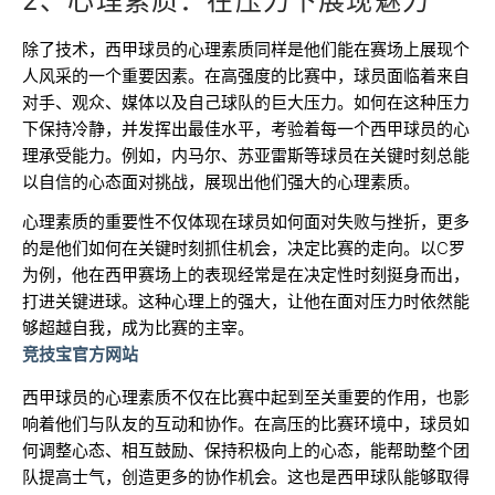
2、心理素质：在压力下展现魅力
除了技术，西甲球员的心理素质同样是他们能在赛场上展现个
人风采的一个重要因素。在高强度的比赛中，球员面临着来自
对手、观众、媒体以及自己球队的巨大压力。如何在这种压力
下保持冷静，并发挥出最佳水平，考验着每一个西甲球员的心
理承受能力。例如，内马尔、苏亚雷斯等球员在关键时刻总能
以自信的心态面对挑战，展现出他们强大的心理素质。
心理素质的重要性不仅体现在球员如何面对失败与挫折，更多
的是他们如何在关键时刻抓住机会，决定比赛的走向。以C罗
为例，他在西甲赛场上的表现经常是在决定性时刻挺身而出，
打进关键进球。这种心理上的强大，让他在面对压力时依然能
够超越自我，成为比赛的主宰。
竞技宝官方网站
西甲球员的心理素质不仅在比赛中起到至关重要的作用，也影
响着他们与队友的互动和协作。在高压的比赛环境中，球员如
何调整心态、相互鼓励、保持积极向上的心态，能帮助整个团
队提高士气，创造更多的协作机会。这也是西甲球队能够取得