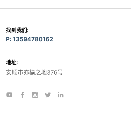
找到我们:
P: 13594780162
地址:
安顺市亦榆之地376号