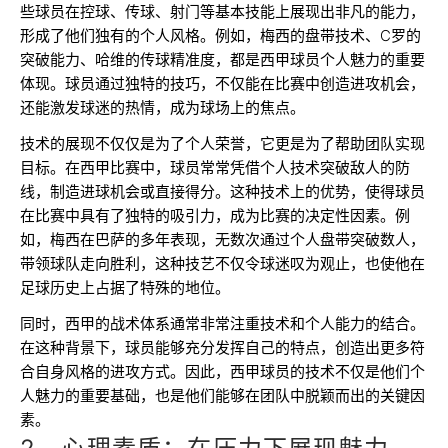
些球员在控球、传球、射门等基本技能上展现出非凡的能力，
形成了他们独有的个人风格。例如，梅西的盘带技术、C罗的
突破能力、哈维的传球精准度，都是西甲球员个人魅力的重要
体现。球员通过独特的技巧，不仅能在比赛中创造进攻机会，
还能激发球迷的热情，成为球场上的焦点。
技术的展现不仅仅是为了个人荣誉，它更是为了帮助团队实现
目标。在西甲比赛中，球员常常凭借个人技术突破敌人的防
线，制造进球机会或直接得分。这种技术上的优势，使得球员
在比赛中具有了独特的吸引力，成为比赛的决定性因素。例
如，梅西在巴萨的多年表现，无数次通过个人盘带突破数人，
带领球队走向胜利，这种技艺不仅令球迷叹为观止，也使他在
足球历史上占据了特殊的地位。
同时，西甲的战术体系通常非常注重技术和个人能力的结合。
在这种背景下，球员能够充分发挥自己的特点，创造出更多符
合自身风格的进攻方式。因此，西甲球员的技术不仅是他们个
人魅力的重要基础，也是他们能够在团队中脱颖而出的关键因
素。