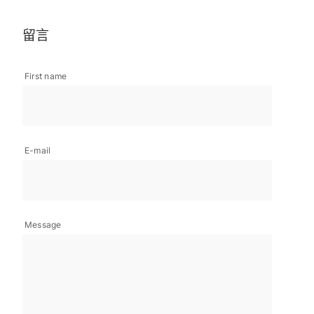
留言
First name
E-mail
Message