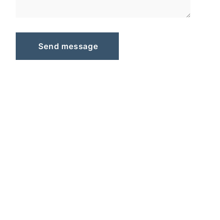
S
e
n
d
m
e
s
s
a
g
e
Send message