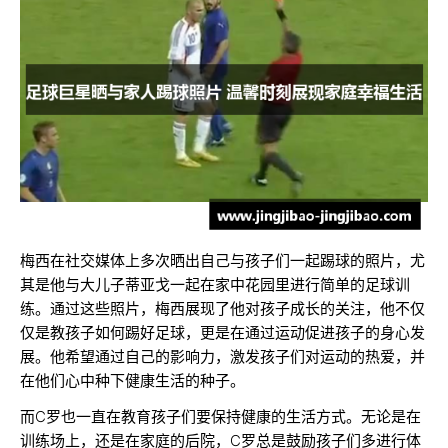
梅西在社交媒体上多次晒出自己与孩子们一起踢球的照片，尤
其是他与大儿子蒂亚戈一起在家中花园里进行简单的足球训
练。通过这些照片，梅西展现了他对孩子成长的关注，他不仅
仅是教孩子如何踢好足球，更是在通过运动促进孩子的身心发
展。他希望通过自己的影响力，激发孩子们对运动的热爱，并
在他们心中种下健康生活的种子。
而C罗也一直在教育孩子们要保持健康的生活方式。无论是在
训练场上，还是在家庭的后院，C罗总是鼓励孩子们多进行体