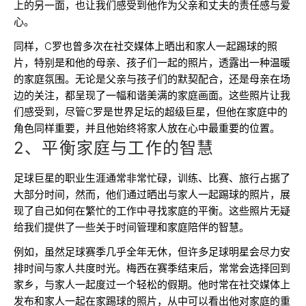
上的另一面，也让我们感受到他作为父亲和丈夫的责任感与爱
心。
同样，C罗也曾多次在社交媒体上晒出和家人一起踢球的照
片，特别是和他的母亲、孩子们一起的照片，透露出一种温暖
的家庭氛围。无论是父亲与孩子们的默契配合，还是母亲在场
边的关注，都呈现了一幅和谐美满的家庭画面。这些照片让我
们感受到，尽管C罗是世界足坛的超级巨星，但他在家庭中的
角色同样重要，并且他始终将家人放在心中最重要的位置。
2、平衡家庭与工作的智慧
足球巨星的职业生涯通常非常忙碌，训练、比赛、旅行占据了
大部分时间，然而，他们通过晒出与家人一起踢球的照片，展
现了自己如何在繁忙的工作中寻找家庭的平衡。这些照片无疑
给我们提供了一些关于时间管理和家庭陪伴的智慧。
例如，虽然足球赛季几乎全年无休，但许多足球明星会尽力安
排时间与家人共度时光。梅西在赛季结束后，常常会选择回到
家乡，与家人一起度过一个轻松的假期。他时常在社交媒体上
发布和家人一起在家踢球的照片，从中可以看出他对家庭的重