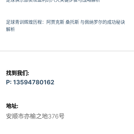
足球青训辉煌历程：阿贾克斯 桑托斯 与佩纳罗尔的成功秘诀
解析
找到我们:
P: 13594780162
地址:
安顺市亦榆之地376号