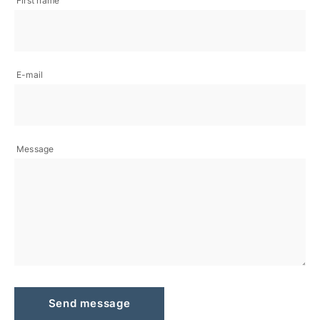
First name
E-mail
Message
Send message