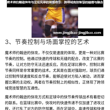
3、节奏控制与场面掌控的艺术
魔术师约翰逊的快攻，不仅仅是速度的体现，更是一种对比赛
节奏的控制。他通过快速的传球和无缝的配合，改变了比赛的
节奏，让对方防守无法迅速反应。而在足球比赛中，控制比赛
节奏同样是非常重要的战术。尤其是在面对强敌时，球员们通
过控制传球速度和反击节奏，能够迫使对方陷入被动，进而掌
握比赛的主动权。两者在节奏控制上的相似性，正体现了跨领
域竞技智慧的互通性。
魔术师约翰逊的快攻方式和足球中的快节奏传球战术有着密切
的联系。在篮球比赛中，快攻时的快速传递不仅加速了进攻过
程，还打乱了对方的防守部署。而在足球中，高速传球和快速