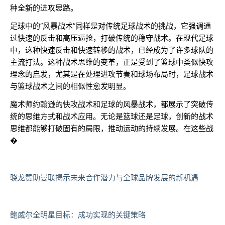
种全新的进攻思路。
足球中的“风暴战术”同样是对传统足球战术的挑战，它强调通
过快速的反击和高压逼抢，打破传统的稳守战术。在现代足球
中，这种快速反击和快速转移的战术，已经成为了许多球队的
主流打法。这种战术思维的变革，正是受到了篮球中类似快攻
理念的启发，尤其是在处理进攻节奏和球场布局时，足球战术
与篮球战术之间的相似性愈发明显。
魔术师约翰逊的快攻战术和足球的风暴战术，都展示了突破传
统的思维方式和战术应用。无论是篮球还是足球，创新的战术
思维都能够打破固有的局限，推动运动的持续发展。在这些战
�
骁龙赞助曼联揭示未来合作潜力与全球品牌发展的新机遇
鲍威尔全明星目标：成功实现的关键策略