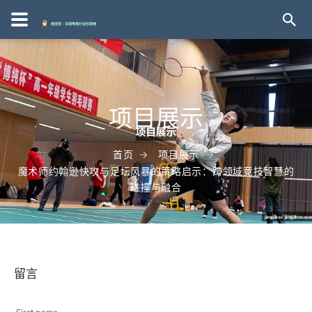
项目展示
首页
项目展示
魔术师约翰逊快攻与足坛风暴的策略启示：跨领域竞技智慧的
碰撞与融合
留言