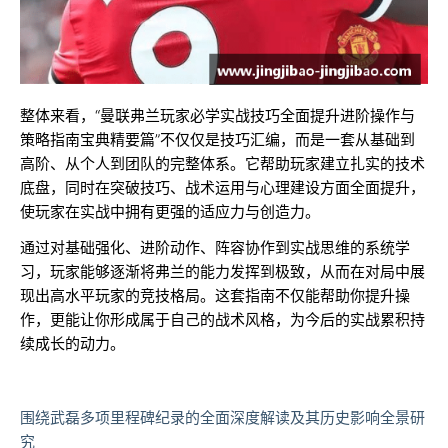
整体来看，“曼联弗兰玩家必学实战技巧全面提升进阶操作与
策略指南宝典精要篇”不仅仅是技巧汇编，而是一套从基础到
高阶、从个人到团队的完整体系。它帮助玩家建立扎实的技术
底盘，同时在突破技巧、战术运用与心理建设方面全面提升，
使玩家在实战中拥有更强的适应力与创造力。
通过对基础强化、进阶动作、阵容协作到实战思维的系统学
习，玩家能够逐渐将弗兰的能力发挥到极致，从而在对局中展
现出高水平玩家的竞技格局。这套指南不仅能帮助你提升操
作，更能让你形成属于自己的战术风格，为今后的实战累积持
续成长的动力。
围绕武磊多项里程碑纪录的全面深度解读及其历史影响全景研
究