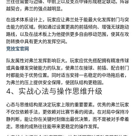
兰往往需要与边锋、中前卫以及支点中锋形成稳定联动。阵容
越契合，弗兰的强点越明显。
在战术体系设计上，玩家应让弗兰处于能最大化发挥射门与突
击能力的区域。例如通过设置更高的前插倾向、增强无球跑动
路线，以及在战术板上为他提供更多自由移动范围，使其在攻
防转换中具有更大的发挥空间。
竞技宝官网
队友属性对弗兰发挥影响巨大。玩家应优先搭配拥有精准传球
或具备爆发突破能力的队友，使弗兰在接球、前插、配合射门
时都能处于优势位置。同时适当安排一名稳定的中场拖后者，
为弗兰的压上提供安全保障，使团队结构更稳固。
4、实战心法与操作思维升级
心态与思维结构是决定玩家上限的重要要素。优秀的弗兰玩家
不仅仅依赖手法，更依赖对比赛节奏的阅读。在对局中保持冷
静判断，能让你在关键时刻做出最优决策，而不是被对手牵着
走。思维的成熟往往能带来更稳定的操作发挥。